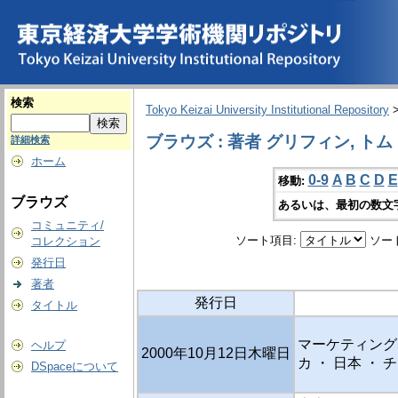
検索
Tokyo Keizai University Institutional Repository
ブラウズ : 著者 グリフィン, トム
詳細検索
ホーム
0-9
A
B
C
D
E
移動:
ブラウズ
あるいは、最初の数文
コミュニティ/
ソート項目:
ソー
コレクション
発行日
著者
発行日
タイトル
マーケティング 
ヘルプ
2000年10月12日木曜日
カ ・ 日本 ・
DSpaceについて