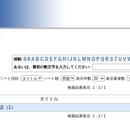
>
0-9
A
B
C
D
E
F
G
H
I
J
K
L
M
N
O
P
Q
R
S
T
U
V
移動:
あるいは、最初の数文字を入力してください:
ソート項目:
ソート順:
表示件数
表示著者数:
検索結果表示: 1 - 1 / 1
タイトル
説（1）
検索結果表示: 1 - 1 / 1