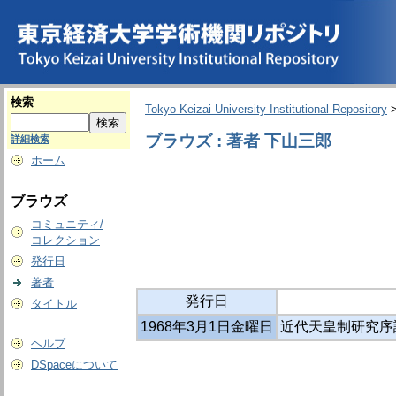
検索
Tokyo Keizai University Institutional Repository
ブラウズ : 著者 下山三郎
詳細検索
ホーム
ブラウズ
コミュニティ/
コレクション
発行日
著者
発行日
タイトル
1968年3月1日金曜日
近代天皇制研究序
ヘルプ
DSpaceについて