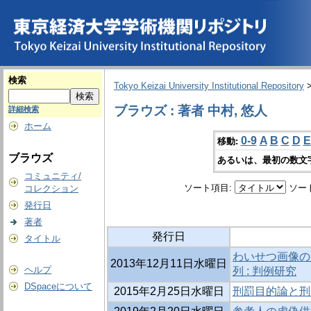
検索
Tokyo Keizai University Institutional Repository
ブラウズ : 著者 中村, 悠人
詳細検索
ホーム
0-9
A
B
C
D
E
移動:
ブラウズ
あるいは、最初の数文
コミュニティ/
ソート項目:
ソー
コレクション
発行日
著者
発行日
タイトル
わいせつ画像の
2013年12月11日水曜日
ヘルプ
列 : 判例研究
DSpaceについて
2015年2月25日水曜日
刑罰目的論と刑