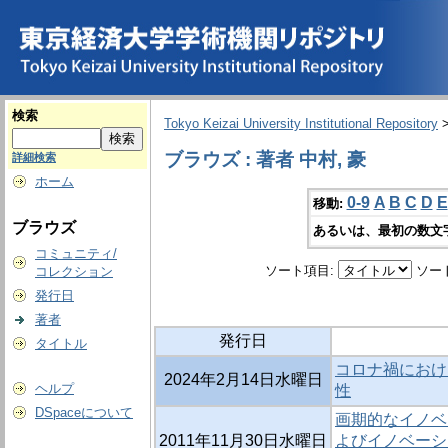
検索
Tokyo Keizai University Institutional Repository
ブラウズ : 著者 中村, 豪
詳細検索
ホーム
0-9
A
B
C
D
E
移動:
ブラウズ
あるいは、最初の数文
コミュニティ/
ソート項目:
ソー
コレクション
発行日
著者
発行日
タイトル
コロナ禍におけ
2024年2月14日水曜日
ヘルプ
性
DSpaceについて
画期的なイノベ
2011年11月30日水曜日
よびイノベーシ