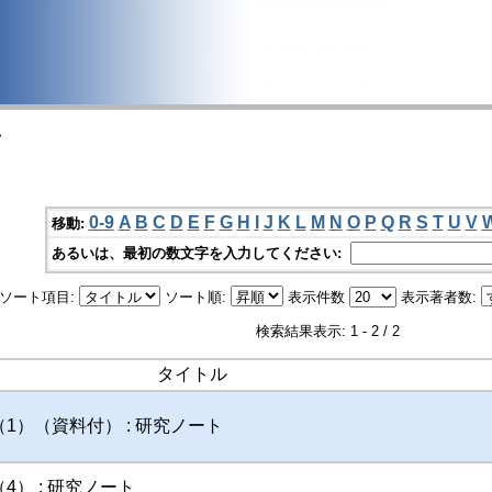
>
0-9
A
B
C
D
E
F
G
H
I
J
K
L
M
N
O
P
Q
R
S
T
U
V
移動:
あるいは、最初の数文字を入力してください:
ソート項目:
ソート順:
表示件数
表示著者数:
検索結果表示: 1 - 2 / 2
タイトル
1）（資料付） : 研究ノート
4） : 研究ノート