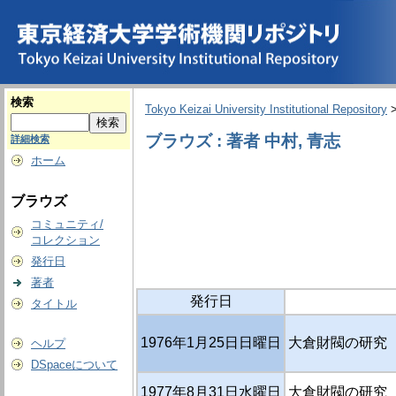
検索
Tokyo Keizai University Institutional Repository
ブラウズ : 著者 中村, 青志
詳細検索
ホーム
ブラウズ
コミュニティ/
コレクション
発行日
著者
発行日
タイトル
1976年1月25日日曜日
大倉財閥の研究（
ヘルプ
DSpaceについて
1977年8月31日水曜日
大倉財閥の研究（