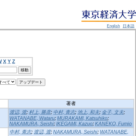
English
日本語
W
X
Y
Z
著者
渡辺, 渡
;
村上, 勝彦
;
中村, 青志
;
池上, 和夫
;
金子, 文夫
;
WATANABE, Wataru
;
MURAKAMI, Katsuhiko
;
NAKAMURA, Seishi
;
IKEGAMI, Kazuo
;
KANEKO, Fumio
中村, 青志
;
渡辺, 渡
;
NAKAMURA, Seishi
;
WATANABE,