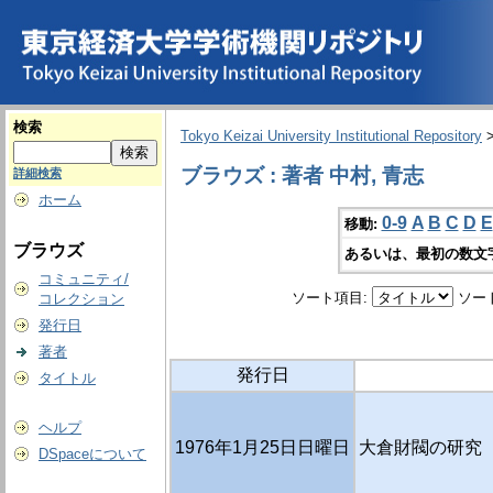
検索
Tokyo Keizai University Institutional Repository
ブラウズ : 著者 中村, 青志
詳細検索
ホーム
0-9
A
B
C
D
E
移動:
ブラウズ
あるいは、最初の数文
コミュニティ/
ソート項目:
ソー
コレクション
発行日
著者
発行日
タイトル
ヘルプ
1976年1月25日日曜日
大倉財閥の研究（
DSpaceについて