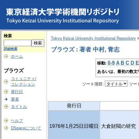
検索
Tokyo Keizai University Institutional Repository
ブラウズ : 著者 中村, 青志
詳細検索
ホーム
0-9
A
B
C
D
E
移動:
ブラウズ
あるいは、最初の数文
コミュニティ/
ソート項目:
ソー
コレクション
発行日
著者
発行日
タイトル
ヘルプ
1976年1月25日日曜日
大倉財閥の研究（
DSpaceについて