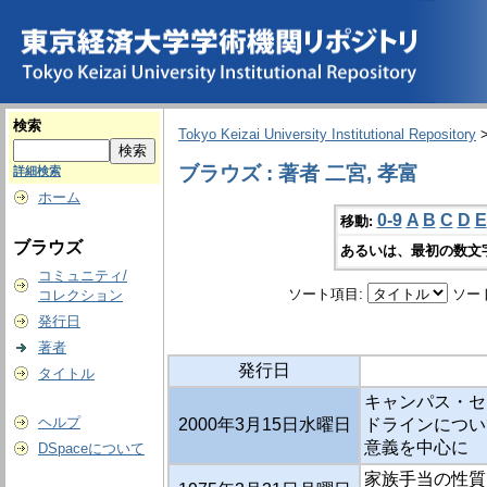
検索
Tokyo Keizai University Institutional Repository
ブラウズ : 著者 二宮, 孝富
詳細検索
ホーム
0-9
A
B
C
D
E
移動:
ブラウズ
あるいは、最初の数文
コミュニティ/
ソート項目:
ソー
コレクション
発行日
著者
発行日
タイトル
キャンパス・セ
ヘルプ
2000年3月15日水曜日
ドラインについ
意義を中心に
DSpaceについて
家族手当の性質