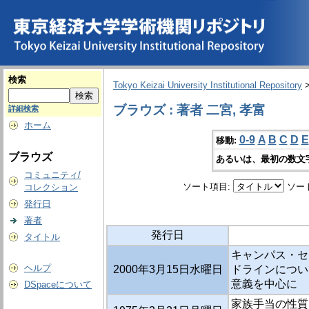
検索
Tokyo Keizai University Institutional Repository
ブラウズ : 著者 二宮, 孝富
詳細検索
ホーム
0-9
A
B
C
D
E
移動:
ブラウズ
あるいは、最初の数文
コミュニティ/
ソート項目:
ソー
コレクション
発行日
著者
発行日
タイトル
キャンパス・セ
ヘルプ
2000年3月15日水曜日
ドラインについ
意義を中心に
DSpaceについて
家族手当の性質