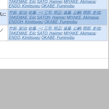
TAKEMAE, Eiji
;
SATO, Hajime
;
MIYAKE, Akimasa
;
ENDO, Kimitsugu
;
OKABE, Fuminobu
竹前, 栄治
;
佐藤, 一
;
三宅, 明正
;
遠藤, 公嗣
;
岡部, 史信
;
氏に
TAKEMAE, Eiji
;
SATOH, Hajime
;
MIYAKE, Akimasa
;
ENDOH, Kimitsugu
;
OKABE, Fuminobu
竹前, 栄治
;
佐藤, 一
;
三宅, 明正
;
遠藤, 公嗣
;
岡部, 史信
;
究ノ
TAKEMAE, Eiji
;
SATO, Hajime
;
MIYAKE, Akimasa
;
ENDO, Kimitsugu
;
OKABE, Fuminobu