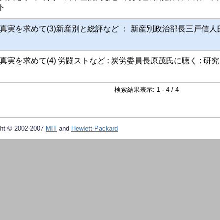
ト
真実を求めて(3)新産別と総評など ： 新産別政治部長三戸信人
実を求めて(4) 労闘ストなど : 炭労委員長原茂氏に聴く : 研
検索結果表示: 1 - 4 / 4
ht © 2002-2007
MIT
and
Hewlett-Packard