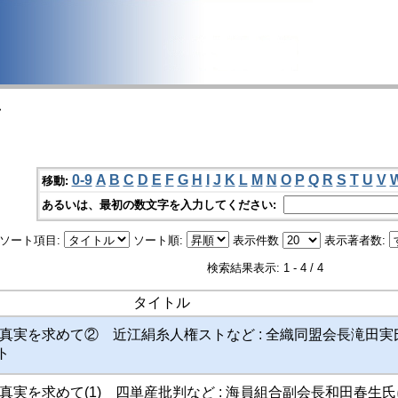
>
0-9
A
B
C
D
E
F
G
H
I
J
K
L
M
N
O
P
Q
R
S
T
U
V
移動:
あるいは、最初の数文字を入力してください:
ソート項目:
ソート順:
表示件数
表示著者数:
検索結果表示: 1 - 4 / 4
タイトル
真実を求めて② 近江絹糸人権ストなど : 全織同盟会長滝田実
ト
真実を求めて(1) 四単産批判など : 海員組合副会長和田春生氏