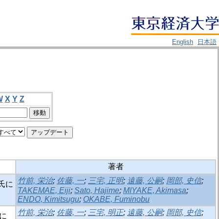
English
日本語
W
X
Y
Z
著者
竹前, 栄治
;
佐藤, 一
;
三宅, 正明
;
遠藤, 公嗣
;
岡部, 史信
;
氏に
TAKEMAE, Eiji
;
Sato, Hajime
;
MIYAKE, Akimasa
;
ENDO, Kimitsugu
;
OKABE, Fuminobu
竹前, 栄治
;
佐藤, 一
;
三宅, 明正
;
遠藤, 公嗣
;
岡部, 史信
;
に