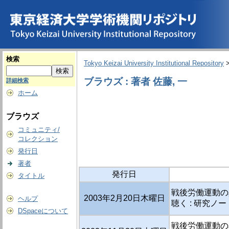
検索
Tokyo Keizai University Institutional Repository
ブラウズ : 著者 佐藤, 一
詳細検索
ホーム
ブラウズ
コミュニティ/
コレクション
発行日
著者
発行日
タイトル
戦後労働運動の
2003年2月20日木曜日
ヘルプ
聴く : 研究ノー
DSpaceについて
戦後労働運動の