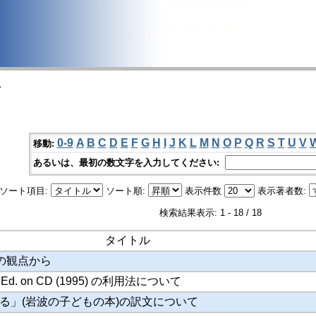
>
0-9
A
B
C
D
E
F
G
H
I
J
K
L
M
N
O
P
Q
R
S
T
U
V
移動:
あるいは、最初の数文字を入力してください:
ソート項目:
ソート順:
表示件数
表示著者数:
検索結果表示: 1 - 18 / 18
タイトル
 3の観点から
nd Ed. on CD (1995) の利用法について
る」(岩波の子どもの本)の訳文について