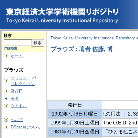
検索
Tokyo Keizai University Institutional Repository
ブラウズ : 著者 佐藤, 博
詳細検索
ホーム
ブラウズ
コミュニティ/
コレクション
発行日
著者
発行日
タイトル
1992年7月6日月曜日
Itの用法 ： 2,
ヘルプ
1999年1月30日土曜日
The O.E.D. 2
DSpaceについて
1981年3月20日金曜日
「ひとまねこざ