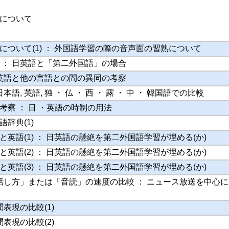
について
について(1) ： 外国語学習の際の音声面の習熟について
 ： 日英語と「第二外国語」の場合
 英語と他の言語との間の異同の考察
本語, 英語, 独 ・ 仏 ・ 西 ・ 露 ・ 中 ・ 韓国語での比較
考察 ： 日 ・英語の時制の用法
辞典(1)
英語(1) ： 日英語の懸絶を第二外国語学習が埋める(か)
英語(2) ： 日英語の懸絶を第二外国語学習が埋める(か)
英語(3) ： 日英語の懸絶を第二外国語学習が埋める(か)
「話し方」または「音読」の速度の比較 ： ニュース放送を中心
聞表現の比較(1)
聞表現の比較(2)