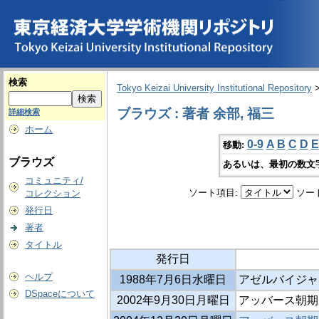
検索
Tokyo Keizai University Institutional Repository
ブラウズ : 著者 余部, 福三
詳細検索
ホーム
0-9
A
B
C
D
E
移動:
ブラウズ
あるいは、最初の数文
コミュニティ/
ソート項目:
ソー
コレクション
発行日
著者
タイトル
発行日
ヘルプ
1988年7月6日水曜日
アゼルバイジャ
DSpaceについて
2002年9月30日月曜日
アッバース朝期