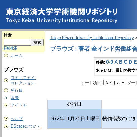
検索
Tokyo Keizai University Institutional Repository
ブラウズ : 著者 全インド労働組
詳細検索
ホーム
0-9
A
B
C
D
E
移動:
ブラウズ
あるいは、最初の数文
コミュニティ/
ソート項目:
ソー
コレクション
発行日
著者
発行日
タイトル
1972年11月25日土曜日
物価指数のごまか
ヘルプ
DSpaceについて