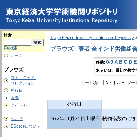
検索
Tokyo Keizai University Institutional Repository
ブラウズ : 著者 全インド労働組
詳細検索
ホーム
0-9
A
B
C
D
E
移動:
ブラウズ
あるいは、最初の数文
コミュニティ/
ソート項目:
ソー
コレクション
発行日
著者
発行日
タイトル
1972年11月25日土曜日
物価指数のごまか
ヘルプ
DSpaceについて