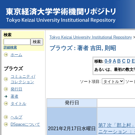
検索
Tokyo Keizai University Institutional Repository
ブラウズ : 著者 吉田, 則昭
詳細検索
ホーム
0-9
A
B
C
D
E
移動:
ブラウズ
あるいは、最初の数文
コミュニティ/
ソート項目:
ソー
コレクション
発行日
著者
発行日
タイトル
ヘルプ
DSpaceについて
第7 次「郡上村
2021年2月17日水曜日
ニケーション ：