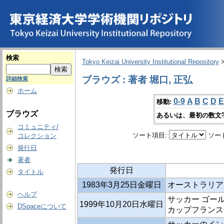
検索
Tokyo Keizai University Institutional Repository
ブラウズ : 著者 堀口, 正弘
詳細検索
ホーム
0-9
A
B
C
D
E
移動:
ブラウズ
あるいは、最初の数文
コミュニティ/
ソート項目:
ソー
コレクション
発行日
著者
発行日
タイトル
1983年3月25日金曜日
オーストラリア
ヘルプ
サッカー ゴー
1999年10月20日水曜日
DSpaceについて
カップフランス'