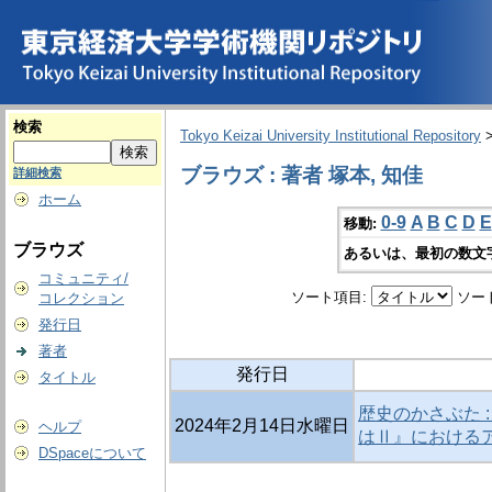
検索
Tokyo Keizai University Institutional Repository
ブラウズ : 著者 塚本, 知佳
詳細検索
ホーム
0-9
A
B
C
D
E
移動:
ブラウズ
あるいは、最初の数文
コミュニティ/
ソート項目:
ソー
コレクション
発行日
著者
発行日
タイトル
歴史のかさぶた 
2024年2月14日水曜日
ヘルプ
はⅡ』における
DSpaceについて