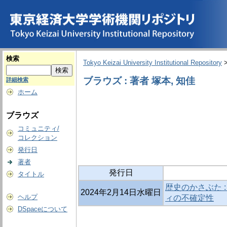
検索
Tokyo Keizai University Institutional Repository
ブラウズ : 著者 塚本, 知佳
詳細検索
ホーム
ブラウズ
コミュニティ/
コレクション
発行日
著者
発行日
タイトル
歴史のかさぶた 
2024年2月14日水曜日
ヘルプ
ィの不確定性
DSpaceについて