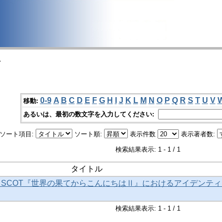
>
0-9
A
B
C
D
E
F
G
H
I
J
K
L
M
N
O
P
Q
R
S
T
U
V
移動:
あるいは、最初の数文字を入力してください:
ソート項目:
ソート順:
表示件数
表示著者数:
検索結果表示: 1 - 1 / 1
タイトル
: SCOT『世界の果てからこんにちはⅡ』におけるアイデンテ
検索結果表示: 1 - 1 / 1