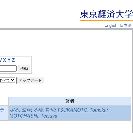
English
日本語
W
X
Y
Z
著者
ィテ
塚本, 知佳
;
本橋, 哲也
;
TSUKAMOTO, Tomoka
;
MOTOHASHI, Tetsuya