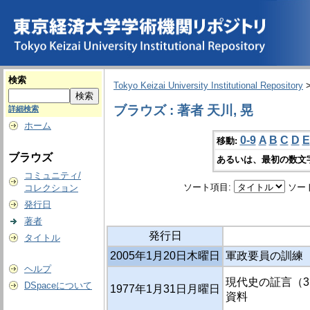
検索
Tokyo Keizai University Institutional Repository
ブラウズ : 著者 天川, 晃
詳細検索
ホーム
0-9
A
B
C
D
E
移動:
ブラウズ
あるいは、最初の数文
コミュニティ/
ソート項目:
ソー
コレクション
発行日
著者
発行日
タイトル
2005年1月20日木曜日
軍政要員の訓練
ヘルプ
現代史の証言（3） 
DSpaceについて
1977年1月31日月曜日
資料