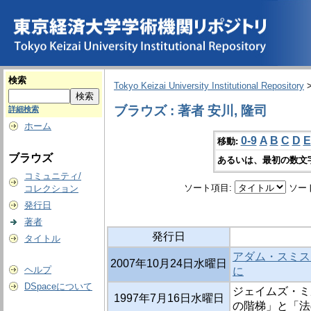
検索
Tokyo Keizai University Institutional Repository
ブラウズ : 著者 安川, 隆司
詳細検索
ホーム
0-9
A
B
C
D
E
移動:
ブラウズ
あるいは、最初の数文
コミュニティ/
ソート項目:
ソー
コレクション
発行日
著者
発行日
タイトル
アダム・スミス
2007年10月24日水曜日
ヘルプ
に
DSpaceについて
ジェイムズ・ミル
1997年7月16日水曜日
の階梯」と「法