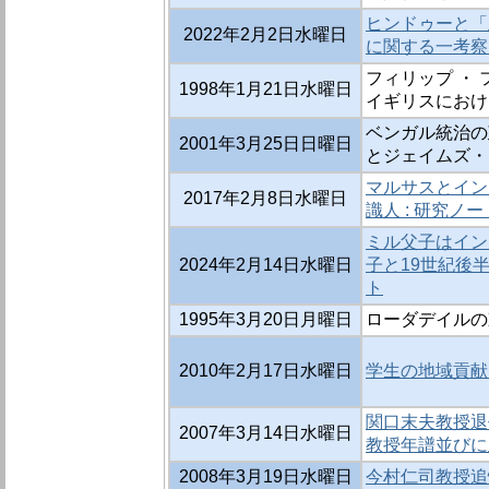
ヒンドゥーと「丘の
2022年2月2日水曜日
に関する一考察 
フィリップ ・ 
1998年1月21日水曜日
イギリスにおけ
ベンガル統治の
2001年3月25日日曜日
とジェイムズ・
マルサスとイン
2017年2月8日水曜日
識人 : 研究ノ
ミル父子はイン
2024年2月14日水曜日
子と19世紀後半
ト
1995年3月20日月曜日
ローダデイルの
2010年2月17日水曜日
学生の地域貢献 
関口末夫教授退
2007年3月14日水曜日
教授年譜並びに
2008年3月19日水曜日
今村仁司教授追