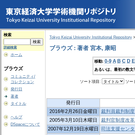
検索
Tokyo Keizai University Institutional Repository
ブラウズ : 著者 宮本, 康昭
詳細検索
ホーム
0-9
A
B
C
D
E
移動:
ブラウズ
あるいは、最初の数文
コミュニティ/
ソート項目:
ソー
コレクション
発行日
著者
発行日
タイトル
2016年2月26日金曜日
裁判員裁判制度
ヘルプ
2005年3月10日木曜日
裁判官制度改革
DSpaceについて
2007年12月19日水曜日
司法支援センタ