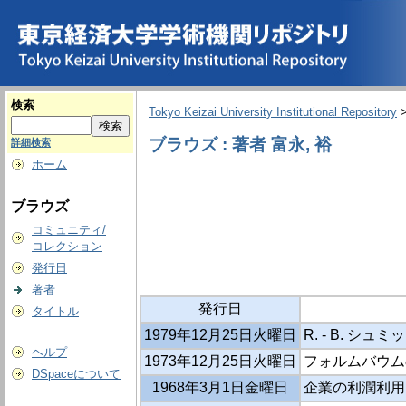
検索
Tokyo Keizai University Institutional Repository
ブラウズ : 著者 富永, 裕
詳細検索
ホーム
ブラウズ
コミュニティ/
コレクション
発行日
著者
発行日
タイトル
1979年12月25日火曜日
R. - B. シ
ヘルプ
1973年12月25日火曜日
フォルムバウム
DSpaceについて
1968年3月1日金曜日
企業の利潤利用