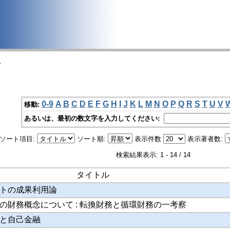
>
0-9
A
B
C
D
E
F
G
H
I
J
K
L
M
N
O
P
Q
R
S
T
U
V
移動:
あるいは、最初の数文字を入力してください:
ソート項目:
ソート順:
表示件数
表示著者数:
検索結果表示: 1 - 14 / 14
タイトル
ュミットの成果利用論
の財務概念について : 転換財務と循環財務の一考察
と自己金融