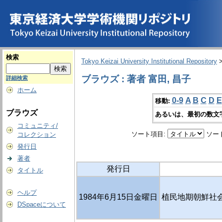
検索
Tokyo Keizai University Institutional Repository
ブラウズ : 著者 富田, 昌子
詳細検索
ホーム
0-9
A
B
C
D
E
移動:
ブラウズ
あるいは、最初の数文
コミュニティ/
ソート項目:
ソー
コレクション
発行日
著者
発行日
タイトル
ヘルプ
1984年6月15日金曜日
植民地期朝鮮社
DSpaceについて