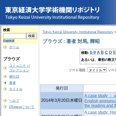
検索
Tokyo Keizai University Institutional Repository
ブラウズ : 著者 対馬, 輝昭
詳細検索
ホーム
0-9
A
B
C
D
E
移動:
ブラウズ
あるいは、最初の数文
コミュニティ/
ソート項目:
ソー
コレクション
発行日
著者
発行日
タイトル
A case study ： a 
2014年3月20日木曜日
ヘルプ
English pronuncia
the reading and th
DSpaceについて
A case study: Ho