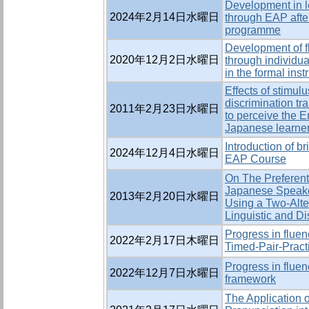
Development in l
2024年2月14日水曜日
through EAP afte
programme
Development of f
2020年12月2日水曜日
through individua
in the formal inst
Effects of stimul
discrimination tr
2011年2月23日水曜日
to perceive the E
Japanese learner
Introduction of b
2024年12月4日水曜日
EAP Course
On The Preferent
Japanese Speaker
2013年2月20日水曜日
Using a Two-Alte
Linguistic and D
Progress in flue
2022年2月17日木曜日
Timed-Pair-Pract
Progress in fluen
2022年12月7日水曜日
framework
The Application 