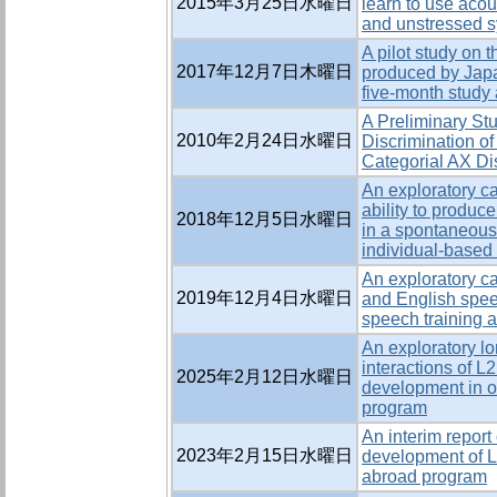
2015年3月25日水曜日
learn to use acous
and unstressed sy
A pilot study on 
2017年12月7日木曜日
produced by Japa
five-month study
A Preliminary Stu
2010年2月24日水曜日
Discrimination of
Categorial AX Di
An exploratory ca
ability to produc
2018年12月5日水曜日
in a spontaneous
individual-based
An exploratory c
2019年12月4日水曜日
and English spee
speech training 
An exploratory lo
interactions of L2
2025年2月12日水曜日
development in or
program
An interim report
2023年2月15日水曜日
development of L2
abroad program