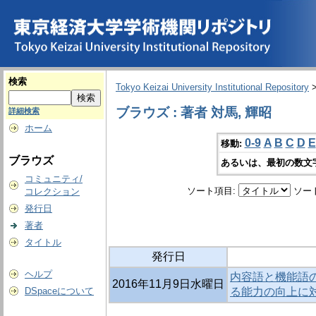
検索
Tokyo Keizai University Institutional Repository
ブラウズ : 著者 対馬, 輝昭
詳細検索
ホーム
0-9
A
B
C
D
E
移動:
ブラウズ
あるいは、最初の数文
コミュニティ/
ソート項目:
ソー
コレクション
発行日
著者
タイトル
発行日
ヘルプ
内容語と機能語
2016年11月9日水曜日
DSpaceについて
る能力の向上に