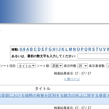
>
0-9
A
B
C
D
E
F
G
H
I
J
K
L
M
N
O
P
Q
R
S
T
U
V
移動:
あるいは、最初の数文字を入力してください:
ソート項目:
ソート順:
表示件数
表示著者数:
検索結果表示: 17 - 17 / 17
< 前ページ
タイトル
の音節における強勢の有無を区別する能力の向上に対する発音
検索結果表示: 17 - 17 / 17