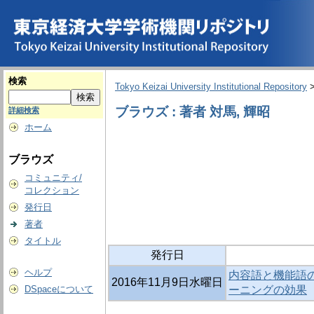
検索
Tokyo Keizai University Institutional Repository
ブラウズ : 著者 対馬, 輝昭
詳細検索
ホーム
ブラウズ
コミュニティ/
コレクション
発行日
著者
タイトル
発行日
ヘルプ
内容語と機能語
2016年11月9日水曜日
DSpaceについて
ーニングの効果