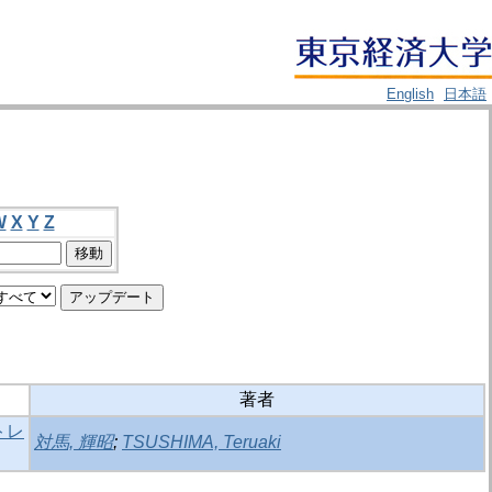
English
日本語
W
X
Y
Z
著者
トレ
対馬, 輝昭
;
TSUSHIMA, Teruaki