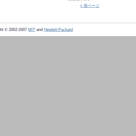
< 前ページ
ht © 2002-2007
MIT
and
Hewlett-Packard