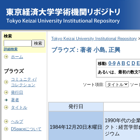
検索
Tokyo Keizai University Institutional Repository
ブラウズ : 著者 小島, 正興
詳細検索
ホーム
0-9
A
B
C
D
E
移動:
ブラウズ
あるいは、最初の数文
コミュニティ/
ソート項目:
ソー
コレクション
発行日
著者
発行日
タイトル
1990年代の企
ヘルプ
1984年12月20日木曜日
クト : 経営学
DSpaceについて
ジウム