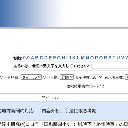
>
0-9
A
B
C
D
E
F
G
H
I
J
K
L
M
N
O
P
Q
R
S
T
U
V
移動:
あるいは、最初の数文字を入力してください:
ソート項目:
ソート順:
表示件数
表示著者数:
検索結果表示: 1 - 2 / 2
タイトル
地方新聞の対応 : 「内容分析」手法に依る考察
達史研究(4)コロラド日系新聞小史 ： 戦時下「格州時事」の