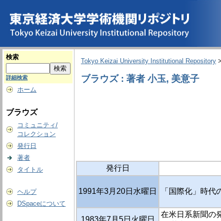
検索
Tokyo Keizai University Institutional Repository
ブラウズ : 著者 小玉, 美意子
詳細検索
ホーム
ブラウズ
コミュニティ/
コレクション
発行日
著者
発行日
タイトル
1991年3月20日水曜日
「国際化」時代の
ヘルプ
DSpaceについて
在米日系新聞の発
1983年7月5日火曜日