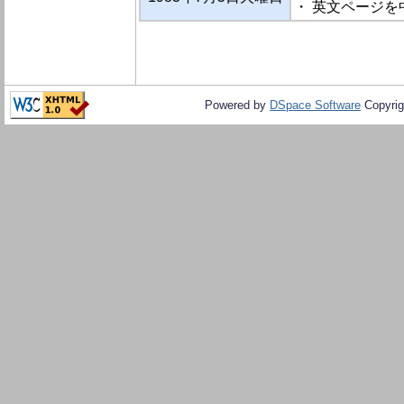
・ 英文ページを
Powered by
DSpace Software
Copyrig