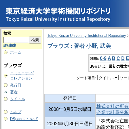
検索
Tokyo Keizai University Institutional Repository
ブラウズ : 著者 小野, 武美
詳細検索
ホーム
0-9
A
B
C
D
E
移動:
ブラウズ
あるいは、最初の数文
コミュニティ/
ソート項目:
ソー
コレクション
発行日
著者
発行日
タイトル
株式会社の所有
2008年3月5日水曜日
ヘルプ
企業の計量分析
DSpaceについて
『株式会社亡国
2002年6月30日日曜日
動論分析序説 :