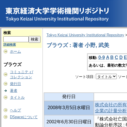
検索
Tokyo Keizai University Institutional Repository
ブラウズ : 著者 小野, 武美
詳細検索
ホーム
0-9
A
B
C
D
E
移動:
ブラウズ
あるいは、最初の数文
コミュニティ/
ソート項目:
ソー
コレクション
発行日
著者
発行日
タイトル
株式会社の所有
2008年3月5日水曜日
ヘルプ
企業の計量分析
DSpaceについて
『株式会社亡国
2002年6月30日日曜日
動論分析序説 :