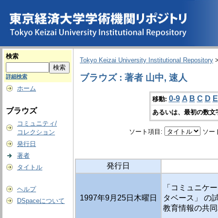
検索
Tokyo Keizai University Institutional Repository
ブラウズ : 著者 山中, 速人
詳細検索
ホーム
0-9
A
B
C
D
E
移動:
ブラウズ
あるいは、最初の数文
コミュニティ/
ソート項目:
ソー
コレクション
発行日
著者
発行日
タイトル
「コミュニケー
ヘルプ
1997年9月25日木曜日
タベース」 の
DSpaceについて
教育情報の共同