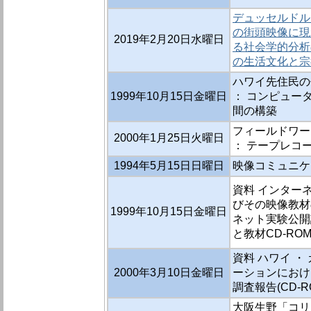
デュッセルドル
の街頭映像に現
2019年2月20日水曜日
る社会学的分析
の生活文化と宗
ハワイ先住民の
1999年10月15日金曜日
： コンピュー
間の構築
フィールドワー
2000年1月25日火曜日
： テープレコ
1994年5月15日日曜日
映像コミュニケ
資料 インター
びその映像教材の
1999年10月15日金曜日
ネット実験公開
と教材CD-RO
資料 ハワイ ・
2000年3月10日金曜日
ーションにおけ
調査報告(CD-R
大阪生野「コリ