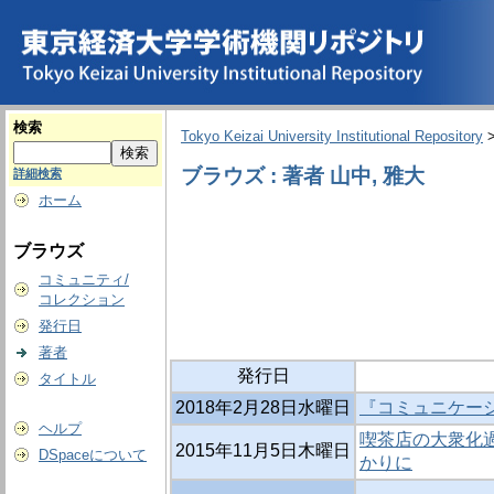
検索
Tokyo Keizai University Institutional Repository
ブラウズ : 著者 山中, 雅大
詳細検索
ホーム
ブラウズ
コミュニティ/
コレクション
発行日
著者
発行日
タイトル
2018年2月28日水曜日
『コミュニケー
ヘルプ
喫茶店の大衆化過
2015年11月5日木曜日
DSpaceについて
かりに