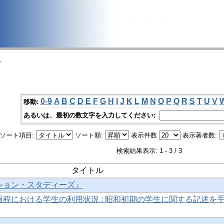
>
0-9
A
B
C
D
E
F
G
H
I
J
K
L
M
N
O
P
Q
R
S
T
U
V
移動:
あるいは、最初の数文字を入力してください:
ソート項目:
ソート順:
表示件数
表示著者数:
検索結果表示: 1 - 3 / 3
タイトル
ション・スタディーズ』
程における学生の利用状況 : 昭和初期の学生に関する記述を