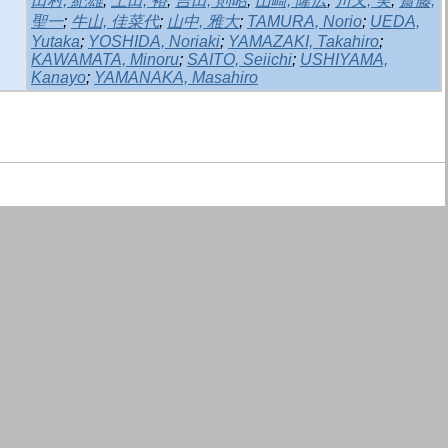
田村, 紀雄
;
上田, 裕
;
吉田, 則昭
;
山崎, 隆広
;
川又, 実
;
齋藤,
聖一
;
牛山, 佳菜代
;
山中, 雅大
;
TAMURA, Norio
;
UEDA,
Yutaka
;
YOSHIDA, Noriaki
;
YAMAZAKI, Takahiro
;
KAWAMATA, Minoru
;
SAITO, Seiichi
;
USHIYAMA,
Kanayo
;
YAMANAKA, Masahiro