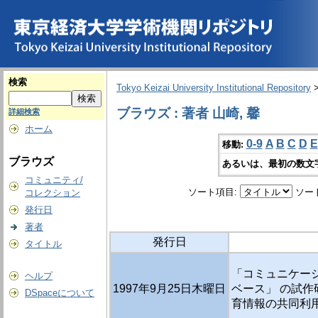
検索
Tokyo Keizai University Institutional Repository
ブラウズ : 著者 山崎, 馨
詳細検索
ホーム
0-9
A
B
C
D
E
移動:
ブラウズ
あるいは、最初の数文
コミュニティ/
ソート項目:
ソー
コレクション
発行日
著者
発行日
タイトル
「コミュニケー
ヘルプ
1997年9月25日木曜日
ベース」 の試作
DSpaceについて
育情報の共同利