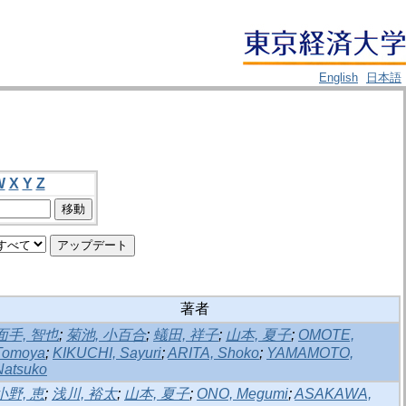
English
日本語
W
X
Y
Z
著者
面手, 智也
;
菊池, 小百合
;
蟻田, 祥子
;
山本, 夏子
;
OMOTE,
Tomoya
;
KIKUCHI, Sayuri
;
ARITA, Shoko
;
YAMAMOTO,
Natsuko
小野, 恵
;
浅川, 裕太
;
山本, 夏子
;
ONO, Megumi
;
ASAKAWA,