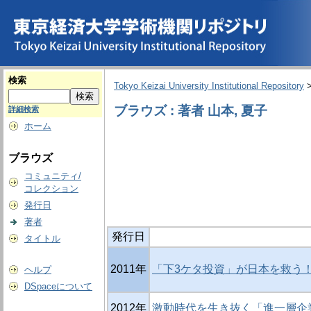
検索
Tokyo Keizai University Institutional Repository
ブラウズ : 著者 山本, 夏子
詳細検索
ホーム
ブラウズ
コミュニティ/
コレクション
発行日
著者
発行日
タイトル
2011年
「下3ケタ投資」が日本を救う！
ヘルプ
DSpaceについて
2012年
激動時代を生き抜く「進一層企業