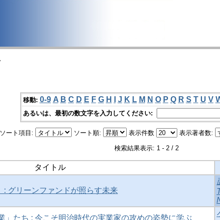
>
0-9
A
B
C
D
E
F
G
H
I
J
K
L
M
N
O
P
Q
R
S
T
U
V
移動:
あるいは、最初の数文字を入力してください:
ソート項目:
ソート順:
表示件数
表示著者数:
検索結果表示: 1 - 2 / 2
タイトル
 : グリーンファンドが照らす未来
」たち : 今こそ明治時代の実業家の攻めの姿勢に学ぶ