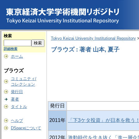
検索
Tokyo Keizai University Institutional Repository
ブラウズ : 著者 山本, 夏子
詳細検索
ホーム
ブラウズ
コミュニティ/
コレクション
発行日
著者
発行日
タイトル
2011年
「下3ケタ投資」が日本を救う！
ヘルプ
DSpaceについて
2012年
激動時代を生き抜く「進一層企業