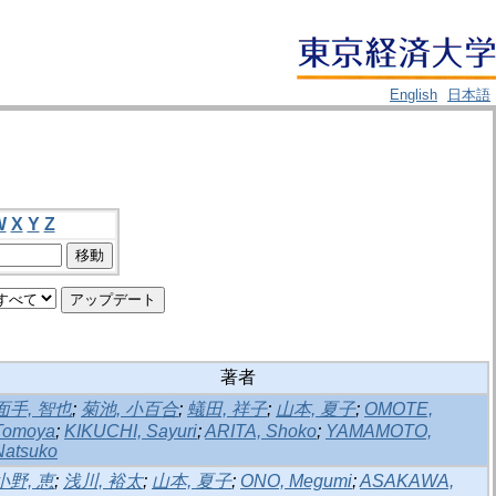
English
日本語
W
X
Y
Z
著者
面手, 智也
;
菊池, 小百合
;
蟻田, 祥子
;
山本, 夏子
;
OMOTE,
Tomoya
;
KIKUCHI, Sayuri
;
ARITA, Shoko
;
YAMAMOTO,
Natsuko
小野, 恵
;
浅川, 裕太
;
山本, 夏子
;
ONO, Megumi
;
ASAKAWA,