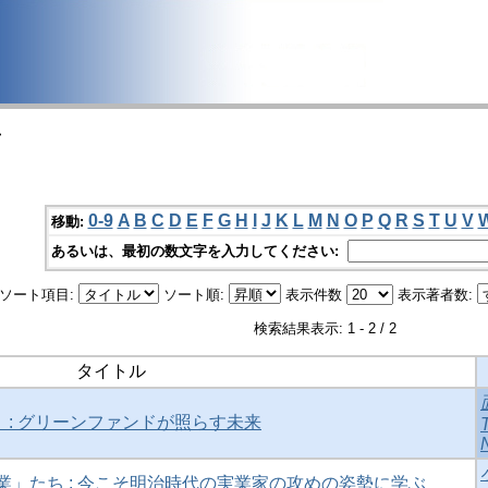
>
0-9
A
B
C
D
E
F
G
H
I
J
K
L
M
N
O
P
Q
R
S
T
U
V
移動:
あるいは、最初の数文字を入力してください:
ソート項目:
ソート順:
表示件数
表示著者数:
検索結果表示: 1 - 2 / 2
タイトル
 : グリーンファンドが照らす未来
」たち : 今こそ明治時代の実業家の攻めの姿勢に学ぶ