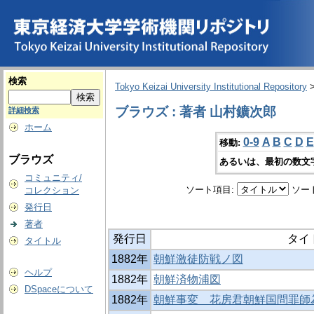
検索
Tokyo Keizai University Institutional Repository
ブラウズ : 著者 山村鑛次郎
詳細検索
ホーム
0-9
A
B
C
D
E
移動:
ブラウズ
あるいは、最初の数文
コミュニティ/
ソート項目:
ソー
コレクション
発行日
著者
発行日
タイ
タイトル
1882年
朝鮮激徒防戦ノ図
ヘルプ
1882年
朝鮮済物浦図
DSpaceについて
1882年
朝鮮事変 花房君朝鮮国問罪師