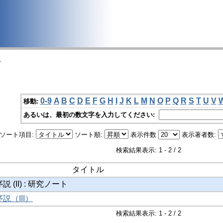
>
0-9
A
B
C
D
E
F
G
H
I
J
K
L
M
N
O
P
Q
R
S
T
U
V
移動:
あるいは、最初の数文字を入力してください:
ソート項目:
ソート順:
表示件数
表示著者数:
検索結果表示: 1 - 2 / 2
タイトル
(II) : 研究ノート
（III）
検索結果表示: 1 - 2 / 2