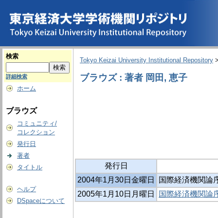
検索
Tokyo Keizai University Institutional Repository
ブラウズ : 著者 岡田, 恵子
詳細検索
ホーム
ブラウズ
コミュニティ/
コレクション
発行日
著者
発行日
タイトル
2004年1月30日金曜日
国際経済機関論序説 
ヘルプ
2005年1月10日月曜日
国際経済機関論序説
DSpaceについて