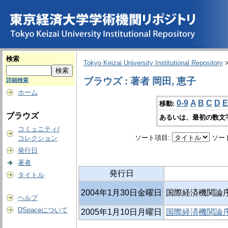
検索
Tokyo Keizai University Institutional Repository
ブラウズ : 著者 岡田, 恵子
詳細検索
ホーム
0-9
A
B
C
D
E
移動:
ブラウズ
あるいは、最初の数文
コミュニティ/
ソート項目:
ソー
コレクション
発行日
著者
発行日
タイトル
2004年1月30日金曜日
国際経済機関論序説 
ヘルプ
DSpaceについて
2005年1月10日月曜日
国際経済機関論序説