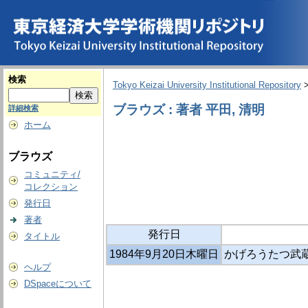
検索
Tokyo Keizai University Institutional Repository
ブラウズ : 著者 平田, 清明
詳細検索
ホーム
ブラウズ
コミュニティ/
コレクション
発行日
著者
発行日
タイトル
1984年9月20日木曜日
かげろうたつ武蔵
ヘルプ
DSpaceについて