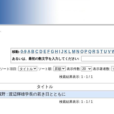
>
0-9
A
B
C
D
E
F
G
H
I
J
K
L
M
N
O
P
Q
R
S
T
U
V
移動:
あるいは、最初の数文字を入力してください:
ソート項目:
ソート順:
表示件数
表示著者数:
検索結果表示: 1 - 1 / 1
タイトル
野 : 渡辺輝雄学長の若き日とともに
検索結果表示: 1 - 1 / 1