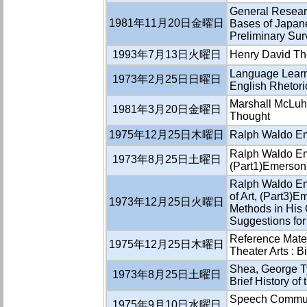
General Researc
1981年11月20日金曜日
Bases of Japan
Preliminary Sur
1993年7月13日火曜日
Henry David Th
Language Learn
1973年2月25日日曜日
English Rhetori
Marshall McLuh
1981年3月20日金曜日
Thought
1975年12月25日木曜日
Ralph Waldo Em
Ralph Waldo Eme
1973年8月25日土曜日
(Part1)Emerson
Ralph Waldo Eme
of Art, (Part3)E
1973年12月25日火曜日
Methods in His 
Suggestions fo
Reference Mate
1975年12月25日木曜日
Theater Arts : 
Shea, George Ty
1973年8月25日土曜日
Brief History of
Speech Communi
1975年9月10日水曜日