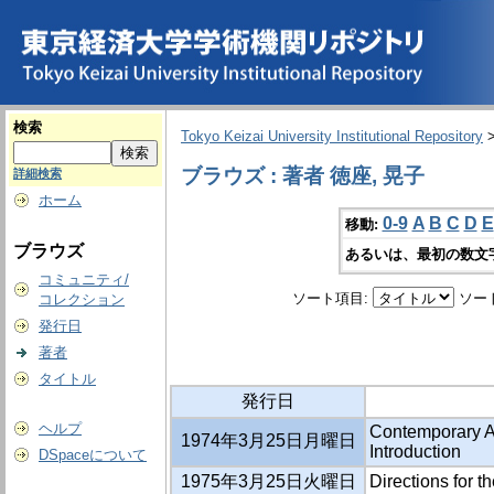
検索
Tokyo Keizai University Institutional Repository
ブラウズ : 著者 徳座, 晃子
詳細検索
ホーム
0-9
A
B
C
D
E
移動:
ブラウズ
あるいは、最初の数文
コミュニティ/
ソート項目:
ソー
コレクション
発行日
著者
タイトル
発行日
ヘルプ
Contemporary Am
1974年3月25日月曜日
Introduction
DSpaceについて
1975年3月25日火曜日
Directions for t