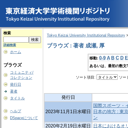
検索
Tokyo Keizai University Institutional Repository
ブラウズ : 著者 成瀬, 厚
詳細検索
ホーム
0-9
A
B
C
D
E
移動:
ブラウズ
あるいは、最初の数文
コミュニティ/
ソート項目:
ソー
コレクション
発行日
著者
発行日
タイトル
国際スポーツ・
ヘルプ
2023年11月1日水曜日
日本の地方 : 東
ン
DSpaceについて
2020年2月19日水曜日
日本におけるオ