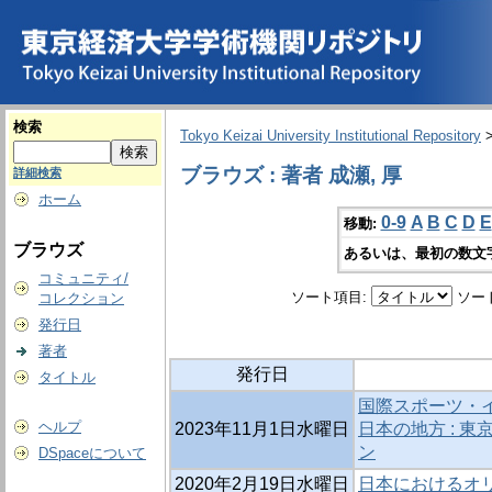
検索
Tokyo Keizai University Institutional Repository
ブラウズ : 著者 成瀬, 厚
詳細検索
ホーム
0-9
A
B
C
D
E
移動:
ブラウズ
あるいは、最初の数文
コミュニティ/
ソート項目:
ソー
コレクション
発行日
著者
発行日
タイトル
国際スポーツ・
ヘルプ
2023年11月1日水曜日
日本の地方 : 東
ン
DSpaceについて
2020年2月19日水曜日
日本におけるオ