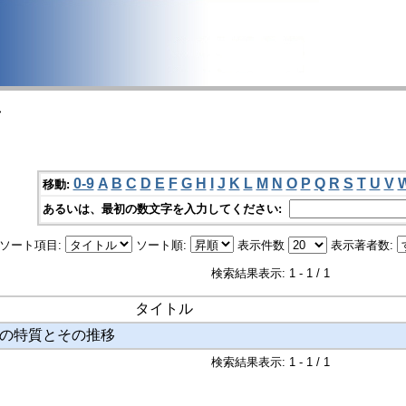
>
0-9
A
B
C
D
E
F
G
H
I
J
K
L
M
N
O
P
Q
R
S
T
U
V
移動:
あるいは、最初の数文字を入力してください:
ソート項目:
ソート順:
表示件数
表示著者数:
検索結果表示: 1 - 1 / 1
タイトル
の特質とその推移
検索結果表示: 1 - 1 / 1