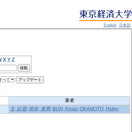
English
日本語
W
X
Y
Z
著者
文, 紅星
;
岡本, 英男
;
BUN, Kosei
;
OKAMOTO, Hideo