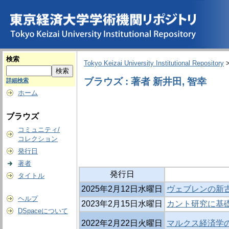
検索
Tokyo Keizai University Institutional Repository
ブラウズ : 著者 新井田, 智幸
詳細検索
ホーム
ブラウズ
コミュニティ/
コレクション
発行日
著者
発行日
タイトル
2025年2月12日水曜日
ヴェブレンの新
ヘルプ
2023年2月15日水曜日
カント研究に基
DSpaceについて
2022年2月22日火曜日
マルクス経済学