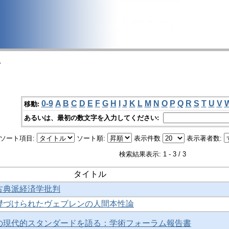
>
0-9
A
B
C
D
E
F
G
H
I
J
K
L
M
N
O
P
Q
R
S
T
U
V
移動:
あるいは、最初の数文字を入力してください:
ソート項目:
ソート順:
表示件数
表示著者数:
検索結果表示: 1 - 3 / 3
タイトル
古典派経済学批判
礎づけられたヴェブレンの人間本性論
の現代的スタンダードを語る：学術フォーラム報告書