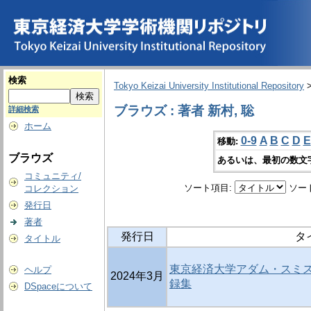
検索
Tokyo Keizai University Institutional Repository
ブラウズ : 著者 新村, 聡
詳細検索
ホーム
0-9
A
B
C
D
E
移動:
ブラウズ
あるいは、最初の数文
コミュニティ/
ソート項目:
ソー
コレクション
発行日
著者
発行日
タ
タイトル
東京経済大学アダム・スミ
ヘルプ
2024年3月
録集
DSpaceについて