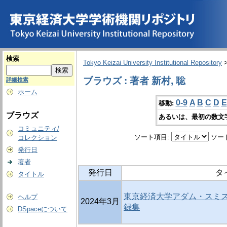
検索
Tokyo Keizai University Institutional Repository
ブラウズ : 著者 新村, 聡
詳細検索
ホーム
0-9
A
B
C
D
E
移動:
ブラウズ
あるいは、最初の数文
コミュニティ/
ソート項目:
ソー
コレクション
発行日
著者
発行日
タ
タイトル
東京経済大学アダム・スミ
ヘルプ
2024年3月
録集
DSpaceについて