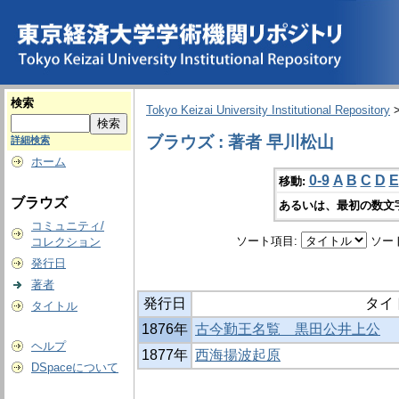
検索
Tokyo Keizai University Institutional Repository
ブラウズ : 著者 早川松山
詳細検索
ホーム
0-9
A
B
C
D
E
移動:
ブラウズ
あるいは、最初の数文
コミュニティ/
ソート項目:
ソー
コレクション
発行日
著者
発行日
タイ
タイトル
1876年
古今勤王名覧 黒田公井上公
ヘルプ
1877年
西海揚波起原
DSpaceについて