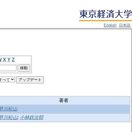
English
日本語
W
X
Y
Z
著者
早川松山
早川松山
;
小林鉄次郎