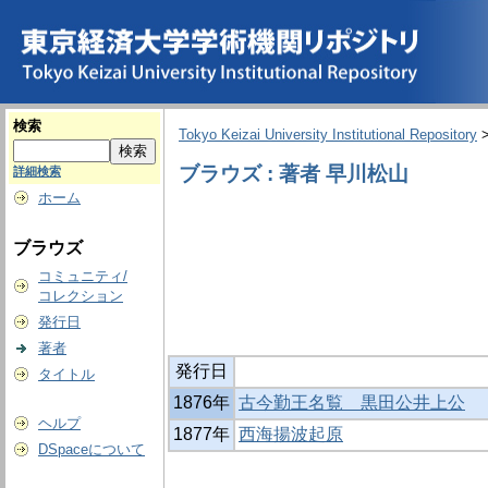
検索
Tokyo Keizai University Institutional Repository
ブラウズ : 著者 早川松山
詳細検索
ホーム
ブラウズ
コミュニティ/
コレクション
発行日
著者
発行日
タイトル
1876年
古今勤王名覧 黒田公井上公
ヘルプ
1877年
西海揚波起原
DSpaceについて