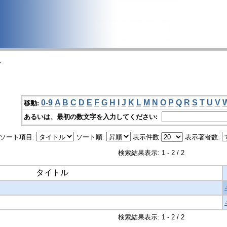
>
0-9
A
B
C
D
E
F
G
H
I
J
K
L
M
N
O
P
Q
R
S
T
U
V
移動:
あるいは、最初の数文字を入力してください:
ソート項目:
ソート順:
表示件数
表示著者数:
検索結果表示: 1 - 2 / 2
タイトル
検索結果表示: 1 - 2 / 2