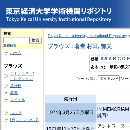
検索
Tokyo Keizai University Institutional Repository
ブラウズ : 著者 村田, 郁夫
詳細検索
ホーム
0-9
A
B
C
D
E
移動:
ブラウズ
あるいは、最初の数文
コミュニティ/
ソート項目:
ソー
コレクション
発行日
著者
発行日
タイトル
IN MEMORIAM 
1974年3月25日月曜日
ヘルプ
誕百年
DSpaceについて
アントワーヌ 
1971年11月30日火曜日