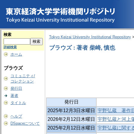
検索
Tokyo Keizai University Institutional Repository
ブラウズ : 著者 柴崎, 慎也
詳細検索
ホーム
ブラウズ
コミュニティ/
コレクション
発行日
著者
発行日
タイトル
2025年12月3日水曜日
宇野弘蔵 著作目
ヘルプ
2026年2月12日木曜日
宇野弘蔵と河上肇
DSpaceについて
2025年2月12日水曜日
宇野弘蔵に関する新資