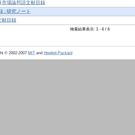
券市場論邦語文献目録
 : 研究ノート
文献目録
検索結果表示: 1 - 6 / 6
ht © 2002-2007
MIT
and
Hewlett-Packard