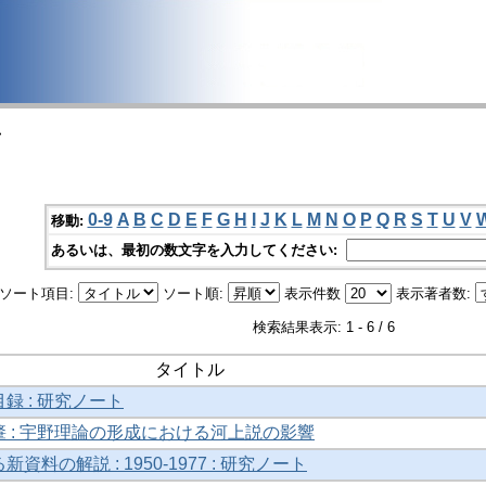
>
0-9
A
B
C
D
E
F
G
H
I
J
K
L
M
N
O
P
Q
R
S
T
U
V
移動:
あるいは、最初の数文字を入力してください:
ソート項目:
ソート順:
表示件数
表示著者数:
検索結果表示: 1 - 6 / 6
タイトル
録 : 研究ノート
 : 宇野理論の形成における河上説の影響
料の解説 : 1950-1977 : 研究ノート